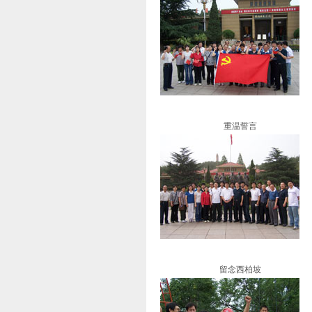
重温誓言
留念西柏坡